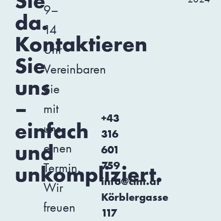
Sie
9–
da.
14
Kontaktieren
Uhr
Sie
Vereinbaren
uns
Sie
–
mit
+43
einfach
uns
316
und
einen
601
759
Termin.
unkompliziert.
info@cint.at
Wir
Körblergasse
freuen
117