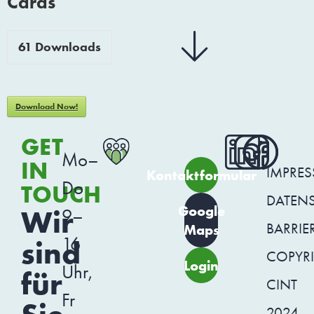
Cards
61
Downloads
Download Now!
GET
Mo–
IN
IMPRE
Kontaktformular
Do
TOUCH
DATEN
Google
Wir
9–
BARRIER
Maps
16
sind
COPYR
Login
Uhr,
für
CINT
Fr
2024