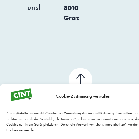
uns!
8010
Graz
Cookie-Zustimmung verwalten
Diese Website verwendet Cookies zur Verwaltung der Authentifizierung, Navigation un
Funktionen. Durch die Auswahl „Ich stimme zu“, erklären Sie sich damit einverstanden, da
Cookies auf Ihrem Gerät platzieren. Durch die Auswahl von „Ich stimme nicht zu“ werden
Cookies verwendet.
WEBSITE WARTUNG BY EVARIO