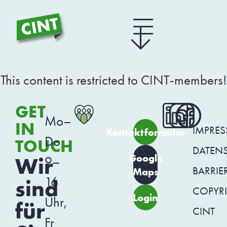
This content is restricted to CINT-members!
GET
Mo–
IN
IMPRE
Kontaktformular
Do
TOUCH
DATEN
Google
Wir
9–
BARRIER
Maps
16
sind
COPYR
Login
Uhr,
für
CINT
Fr