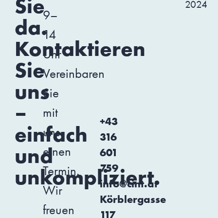
Sie
2024
9–
da.
14
Kontaktieren
Uhr
Sie
Vereinbaren
uns
Sie
–
mit
+43
einfach
uns
316
und
einen
601
759
Termin.
unkompliziert.
info@cint.at
Wir
Körblergasse
freuen
117