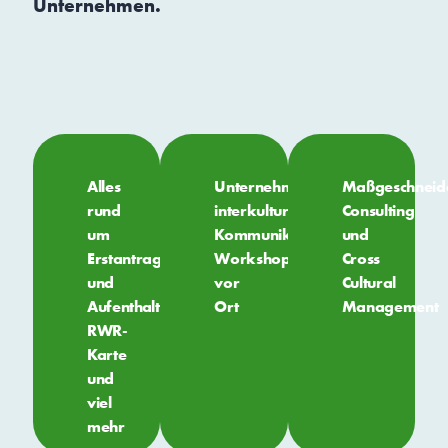
Unternehmen.
Alles
Unternehmensspezifische
Maßgeschneid
rund
interkulturelle
Consulting
um
Kommunikations-
und
Erstantrag
Workshops
Cross
und
vor
Cultural
Aufenthaltstitel:
Ort
Management
RWR-
Karte
und
viel
mehr