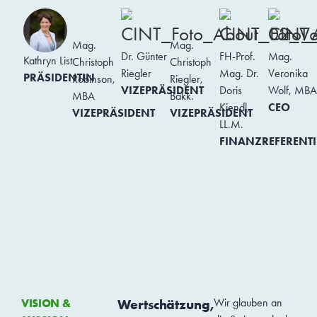
Mag.
Mag.
Dr. Günter
FH-Prof.
Mag.
Kathryn List
Christoph
Christoph
Riegler
Mag. Dr.
Veronika
PRÄSIDENTIN
Robinson,
Riegler,
VIZEPRÄSIDENT
Doris
Wolf, MBA
MBA
Bakk.
Kiendl,
CEO
VIZEPRÄSIDENT
VIZEPRÄSIDENT
LL.M.
FINANZREFERENT
VISION &
Wertschätzung,
Wir glauben an