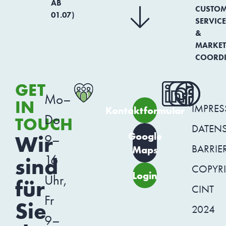
AB
CUSTO
01.07)
SERVICE
&
MARKET
COORD
GET
Mo–
IN
IMPRE
Kontaktformular
Do
TOUCH
DATEN
Google
Wir
9–
BARRIER
Maps
16
sind
COPYR
Login
Uhr,
für
CINT
Fr
Sie
2024
9–