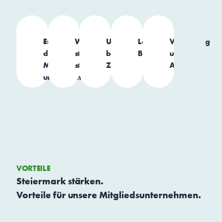
Entlastung
Wirtschafts­
Unterstützung
Langfristige
Vernetzung
der
standort
beim
Begleitung
und
Mitglieds­
stärken
Zuzug
Austausch
unternehmen
VORTEILE
Steiermark stärken.
Vorteile für unsere Mitgliedsunternehmen.