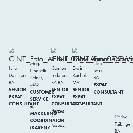
Mag.
Elise
Julia
Carmen
Evelin
Elisabeth
Sala,
Dammers,
Loderer,
Reichel,
Zelger,
BA
BA
BA BA
MA
MAS
EXPAT
SENIOR
SENIOR
SENIOR
CUSTOMER
CONSULTANT
EXPAT
EXPAT
EXPAT
SERVICE
CONSULTANT
CONSULTANT
CONSULTANT
&
derzeit
MARKETING
Carina
in
COORDINATOR
Taibinger,
Karenz
(KARENZ
BA