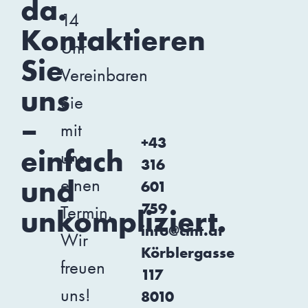
da.
14
Kontaktieren
Uhr
Sie
Vereinbaren
uns
Sie
–
mit
+43
einfach
uns
316
und
einen
601
759
Termin.
unkompliziert.
info@cint.at
Wir
Körblergasse
freuen
117
uns!
8010