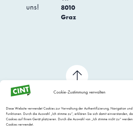
uns!
8010
Graz
Cookie-Zustimmung verwalten
Diese Website verwendet Cookies zur Verwaltung der Authentifizierung, Navigation un
Funktionen. Durch die Auswahl „Ich stimme zu“, erklären Sie sich damit einverstanden, da
Cookies auf Ihrem Gerät platzieren. Durch die Auswahl von „Ich stimme nicht zu“ werden
Cookies verwendet.
WEBSITE WARTUNG BY EVARIO