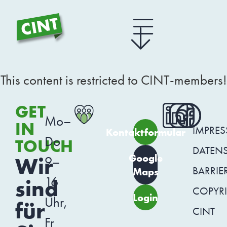
This content is restricted to CINT-members!
GET
Mo–
IN
IMPRE
Kontaktformular
Do
TOUCH
DATEN
Google
Wir
9–
BARRIER
Maps
16
sind
COPYR
Login
Uhr,
für
CINT
Fr