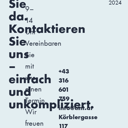
Sie
2024
9–
da.
14
Kontaktieren
Uhr
Sie
Vereinbaren
uns
Sie
–
mit
+43
einfach
uns
316
und
einen
601
759
Termin.
unkompliziert.
info@cint.at
Wir
Körblergasse
freuen
117