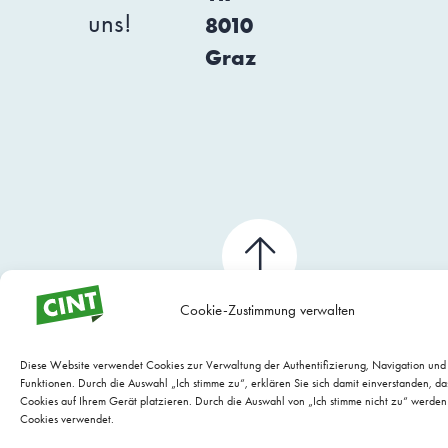
uns!
8010
Graz
Cookie-Zustimmung verwalten
Diese Website verwendet Cookies zur Verwaltung der Authentifizierung, Navigation un
Funktionen. Durch die Auswahl „Ich stimme zu“, erklären Sie sich damit einverstanden, da
Cookies auf Ihrem Gerät platzieren. Durch die Auswahl von „Ich stimme nicht zu“ werden
Cookies verwendet.
WEBSITE WARTUNG BY EVARIO