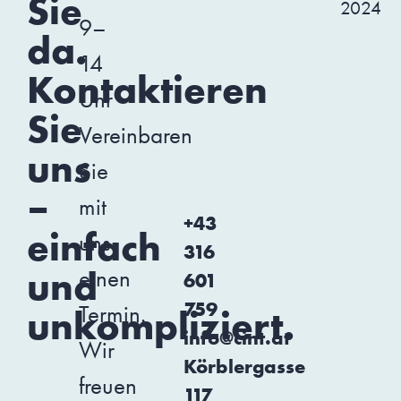
Sie
2024
9–
da.
14
Kontaktieren
Uhr
Sie
Vereinbaren
uns
Sie
–
mit
+43
einfach
uns
316
und
einen
601
759
Termin.
unkompliziert.
info@cint.at
Wir
Körblergasse
freuen
117