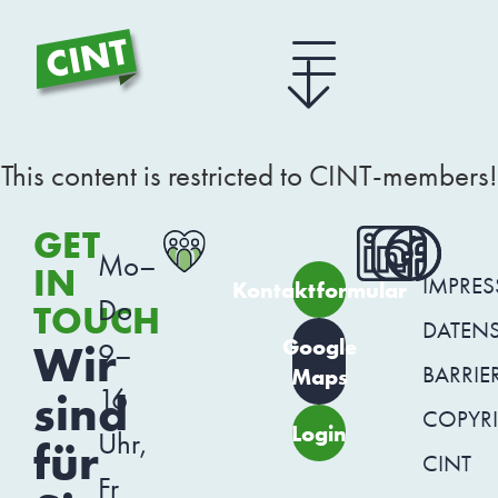
This content is restricted to CINT-members!
GET
Mo–
IN
IMPRE
Kontaktformular
Do
TOUCH
DATEN
Google
Wir
9–
BARRIER
Maps
16
sind
COPYR
Login
Uhr,
für
CINT
Fr