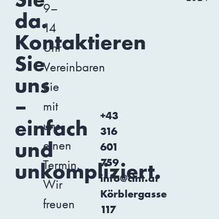
9–
da.
14
Kontaktieren
Uhr
Sie
Vereinbaren
uns
Sie
–
mit
+43
einfach
uns
316
und
einen
601
759
Termin.
unkompliziert.
info@cint.at
Wir
Körblergasse
freuen
117