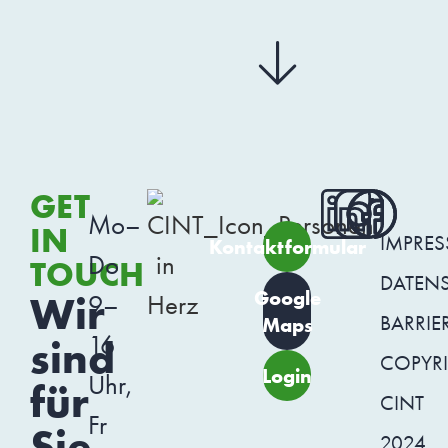
GET
Mo–
IN
IMPRE
Kontaktformular
Do
TOUCH
DATEN
Google
Wir
9–
BARRIER
Maps
16
sind
COPYR
Login
Uhr,
für
CINT
Fr
Sie
2024