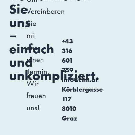
Sie
Vereinbaren
uns
Sie
–
mit
+43
einfach
uns
316
und
einen
601
759
Termin.
unkompliziert.
info@cint.at
Wir
Körblergasse
freuen
117
uns!
8010
Graz