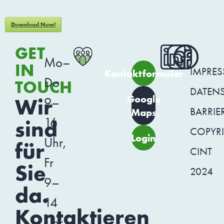
Download Now!
GET
Mo–
IN
IMPRE
Kontaktformular
Do
TOUCH
DATEN
Google
Wir
9–
BARRIER
Maps
16
sind
COPYR
Login
Uhr,
für
CINT
Fr
Sie
2024
9–
da.
14
Kontaktieren
Uhr