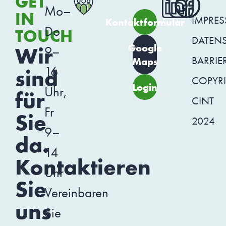
GET
Mo–
IN
IMPRE
Kontaktformular
Do
TOUCH
DATEN
Google
Wir
9–
BARRIER
Maps
16
sind
COPYR
Login
Uhr,
für
CINT
Fr
Sie
2024
9–
da.
14
Kontaktieren
Uhr
Sie
Vereinbaren
uns
Sie