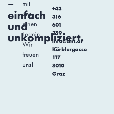
–
mit
+43
einfach
uns
316
und
einen
601
759
Termin.
unkompliziert.
info@cint.at
Wir
Körblergasse
freuen
117
uns!
8010
Graz