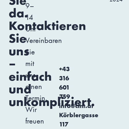
Sie
9–
da.
14
Kontaktieren
Uhr
Sie
Vereinbaren
uns
Sie
–
mit
+43
einfach
uns
316
und
einen
601
759
Termin.
unkompliziert.
info@cint.at
Wir
Körblergasse
freuen
117