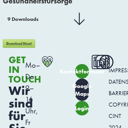
Gesundheitsfürsorge
9
Downloads
Download Now!
GET
Mo–
IN
IMPRE
Kontaktformular
Do
TOUCH
DATEN
Google
Wir
9–
BARRIER
Maps
16
sind
COPYR
Login
Uhr,
für
CINT
Fr
2024