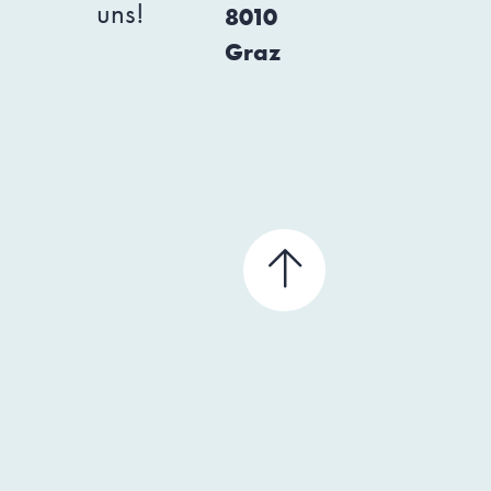
uns!
8010
Graz