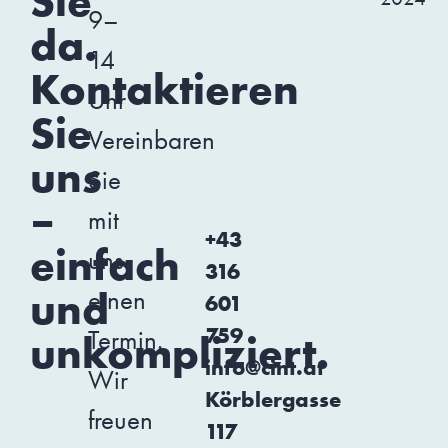
Sie
9–
da.
14
Kontaktieren
Uhr
Sie
Vereinbaren
uns
Sie
–
mit
+43
einfach
uns
316
und
einen
601
759
Termin.
unkompliziert.
info@cint.at
Wir
Körblergasse
freuen
117