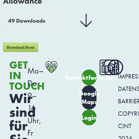
Allowance
49
Downloads
Download Now!
GET
Mo–
IN
IMPRE
Kontaktformular
Do
TOUCH
DATEN
Google
Wir
9–
BARRIER
Maps
16
sind
COPYR
Login
Uhr,
für
CINT
Fr
2024