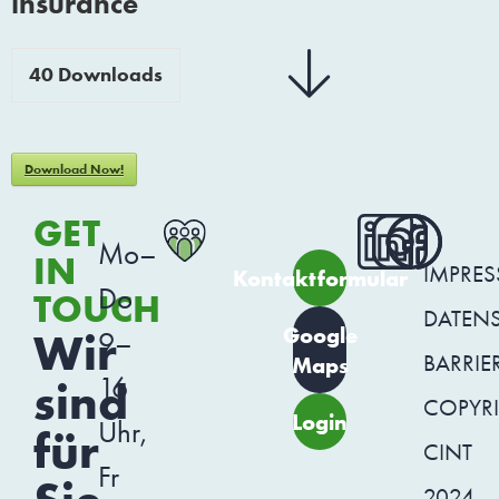
insurance
40
Downloads
Download Now!
GET
Mo–
IN
IMPRE
Kontaktformular
Do
TOUCH
DATEN
Google
Wir
9–
BARRIER
Maps
16
sind
COPYR
Login
Uhr,
für
CINT
Fr
2024