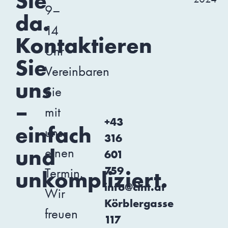
Sie
9–
da.
14
Kontaktieren
Uhr
Sie
Vereinbaren
uns
Sie
–
mit
+43
einfach
uns
316
und
einen
601
759
Termin.
unkompliziert.
info@cint.at
Wir
Körblergasse
freuen
117