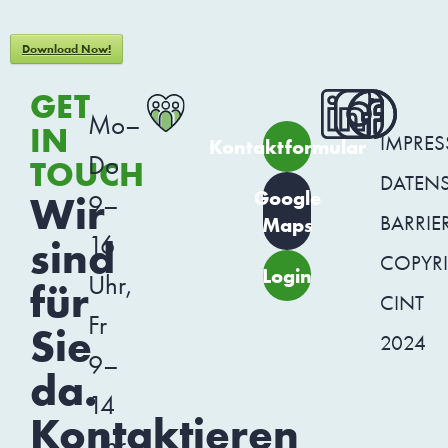
Download Now!
GET
Mo–
IN
IMPRE
Kontaktformular
Do
TOUCH
DATEN
Google
Wir
9–
BARRIER
Maps
16
sind
COPYR
Login
Uhr,
für
CINT
Fr
Sie
2024
9–
da.
14
Kontaktieren
Uhr