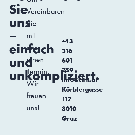
Sie
Vereinbaren
uns
Sie
–
mit
+43
einfach
uns
316
und
einen
601
759
Termin.
unkompliziert.
info@cint.at
Wir
Körblergasse
freuen
117
uns!
8010
Graz