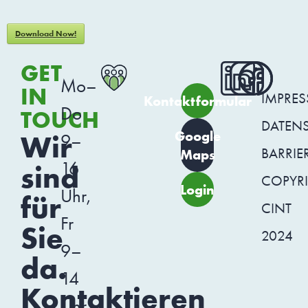
Download Now!
GET
Mo–
IN
IMPRE
Kontaktformular
Do
TOUCH
DATEN
Google
Wir
9–
BARRIER
Maps
16
sind
COPYR
Login
Uhr,
für
CINT
Fr
Sie
2024
9–
da.
14
Kontaktieren
Uhr