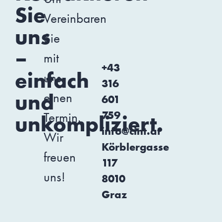
Sie
Vereinbaren
uns
Sie
–
mit
+43
einfach
uns
316
und
einen
601
759
Termin.
unkompliziert.
info@cint.at
Wir
Körblergasse
freuen
117
uns!
8010
Graz