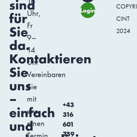
16
sind
COPYR
Login
Uhr,
für
CINT
Fr
Sie
2024
9–
da.
14
Kontaktieren
Uhr
Sie
Vereinbaren
uns
Sie
–
mit
+43
einfach
uns
316
und
einen
601
759
Termin.