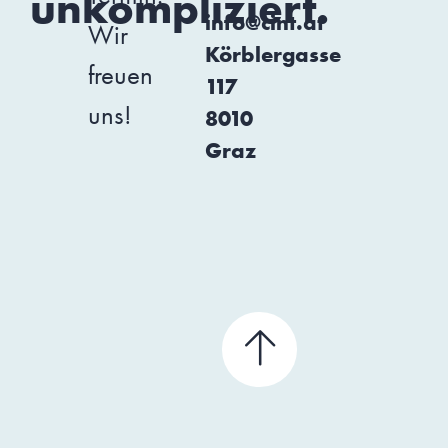
unkompliziert.
info@cint.at
Wir
Körblergasse
freuen
117
uns!
8010
Graz