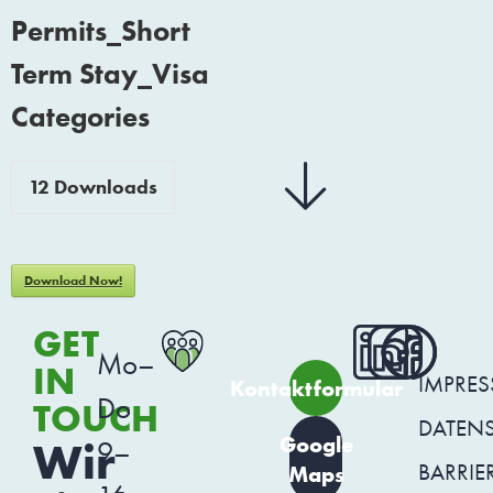
Permits_Short
Term Stay_Visa
Categories
12
Downloads
Download Now!
GET
Mo–
IN
IMPRE
Kontaktformular
Do
TOUCH
DATEN
Google
Wir
9–
BARRIER
Maps