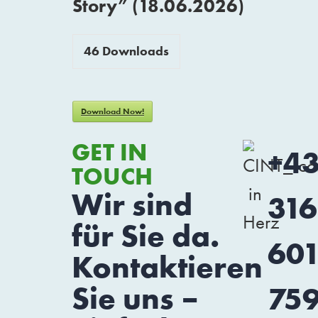
Story” (18.06.2026)
46
Downloads
Download Now!
GET IN
+4
TOUCH
Wir sind
316
für Sie da.
60
Kontaktieren
Sie uns –
75