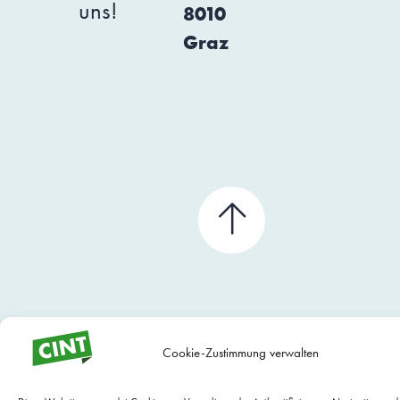
uns!
8010
Graz
Cookie-Zustimmung verwalten