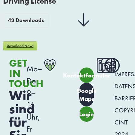
Driving License
43
Downloads
Download Now!
GET
Mo–
IN
IMPRE
Kontaktformular
Do
TOUCH
DATEN
Google
Wir
9–
BARRIER
Maps
16
sind
COPYR
Login
Uhr,
für
CINT
Fr
2024