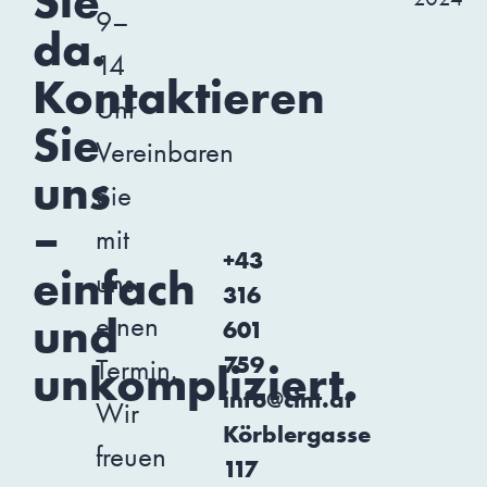
Sie
9–
da.
14
Kontaktieren
Uhr
Sie
Vereinbaren
uns
Sie
–
mit
+43
einfach
uns
316
und
einen
601
759
Termin.
unkompliziert.
info@cint.at
Wir
Körblergasse
freuen
117