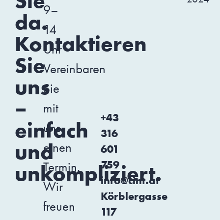
Sie
9–
da.
14
Kontaktieren
Uhr
Sie
Vereinbaren
uns
Sie
–
mit
+43
einfach
uns
316
und
einen
601
759
Termin.
unkompliziert.
info@cint.at
Wir
Körblergasse
freuen
117