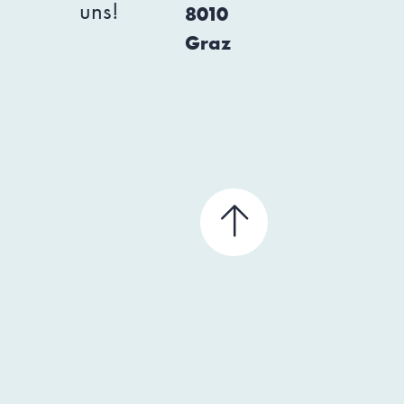
uns!
8010
Graz