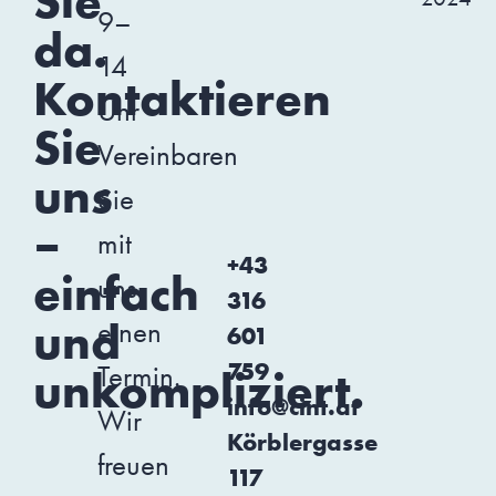
Sie
9–
da.
14
Kontaktieren
Uhr
Sie
Vereinbaren
uns
Sie
–
mit
+43
einfach
uns
316
und
einen
601
759
Termin.
unkompliziert.
info@cint.at
Wir
Körblergasse
freuen
117