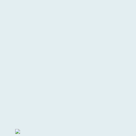
Impressum
Datenschutz
Barrierefreiheit
COPYRIGHT CINT 2024
Website wartung by EVARIO