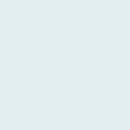
Wir sind für Sie da. K
unkompliziert.
+43 316 601 759
info@cint.at
Körblergasse 117
8010 Graz