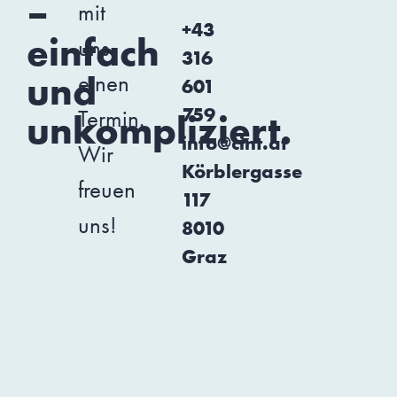
–
mit
+43
einfach
uns
316
und
einen
601
759
Termin.
unkompliziert.
info@cint.at
Wir
Körblergasse
freuen
117
uns!
8010
Graz