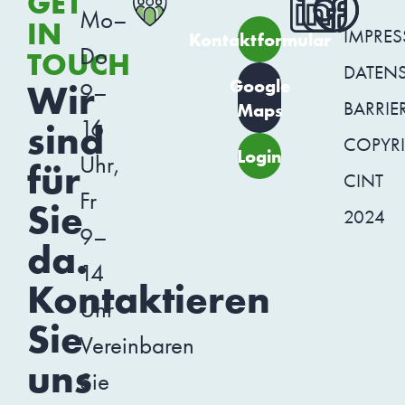
GET
Mo–
IN
IMPRE
Kontaktformular
Do
TOUCH
DATEN
Google
Wir
9–
BARRIER
Maps
16
sind
COPYR
Login
Uhr,
für
CINT
Fr
Sie
2024
9–
da.
14
Kontaktieren
Uhr
Sie
Vereinbaren
uns
Sie