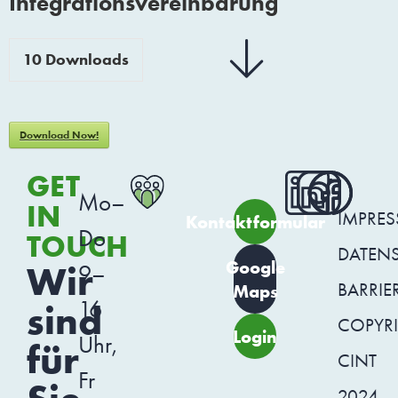
Integrationsvereinbarung
10
Downloads
Download Now!
GET
Mo–
IN
IMPRE
Kontaktformular
Do
TOUCH
DATEN
Google
Wir
9–
BARRIER
Maps
16
sind
COPYR
Login
Uhr,
für
CINT
Fr
2024