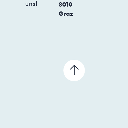
uns!
8010
Graz