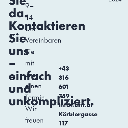
Sie
9–
da.
14
Kontaktieren
Uhr
Sie
Vereinbaren
uns
Sie
–
mit
+43
einfach
uns
316
und
einen
601
759
Termin.
unkompliziert.
info@cint.at
Wir
Körblergasse
freuen
117