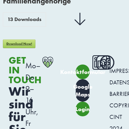
Familienangehörige
13
Downloads
Download Now!
GET
Mo–
IN
IMPRE
Kontaktformular
Do
TOUCH
DATEN
Google
Wir
9–
BARRIER
Maps
16
sind
COPYR
Login
Uhr,
für
CINT
Fr
2024