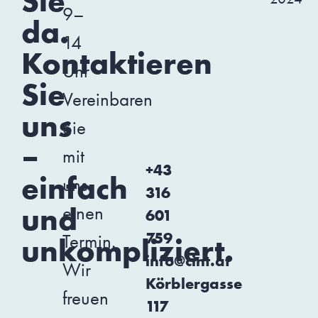
Sie
9–
da.
14
Kontaktieren
Uhr
Sie
Vereinbaren
uns
Sie
–
mit
+43
einfach
uns
316
und
einen
601
759
Termin.
unkompliziert.
info@cint.at
Wir
Körblergasse
freuen
117