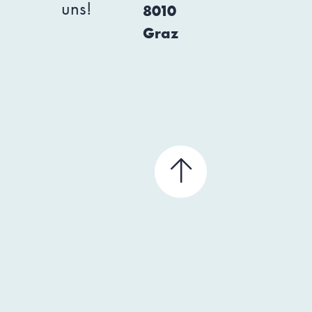
uns!
8010
Graz