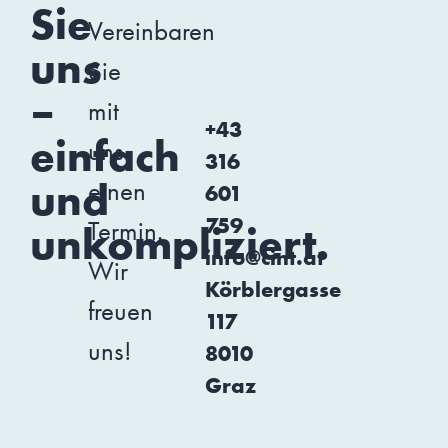
Sie
Vereinbaren
uns
Sie
–
mit
+43
einfach
uns
316
und
einen
601
759
Termin.
unkompliziert.
info@cint.at
Wir
Körblergasse
freuen
117
uns!
8010
Graz