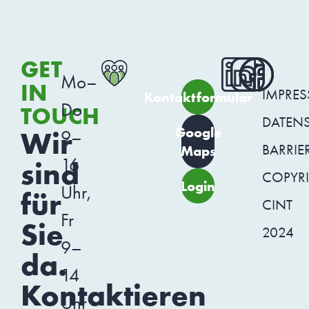
GET
Mo–
IN
IMPRE
Kontaktformular
Do
TOUCH
DATEN
Google
Wir
9–
BARRIER
Maps
16
sind
COPYR
Login
Uhr,
für
CINT
Fr
Sie
2024
9–
da.
14
Kontaktieren
Uhr