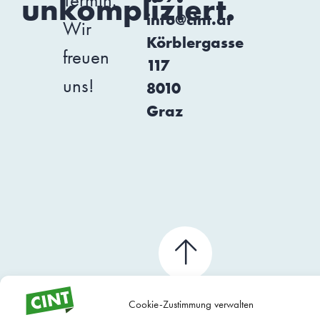
Termin.
unkompliziert.
info@cint.at
Wir
Körblergasse
freuen
117
uns!
8010
Graz
Cookie-Zustimmung verwalten