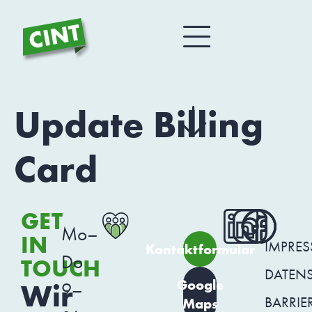
Update Billing
Card
GET
Mo–
IN
IMPRE
Kontaktformular
Do
TOUCH
DATEN
Google
Wir
9–
BARRIER
Maps