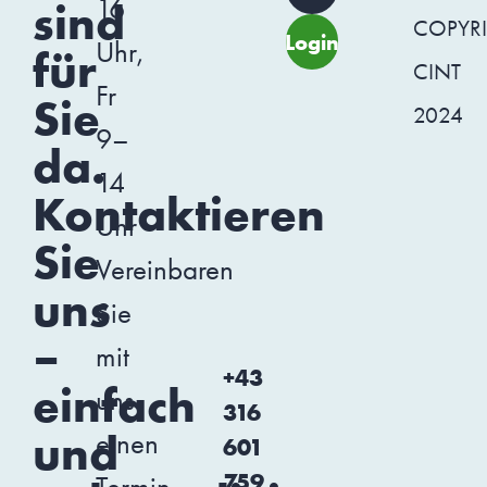
16
sind
COPYR
Login
Uhr,
für
CINT
Fr
Sie
2024
9–
da.
14
Kontaktieren
Uhr
Sie
Vereinbaren
uns
Sie
–
mit
+43
einfach
uns
316
und
einen
601
759