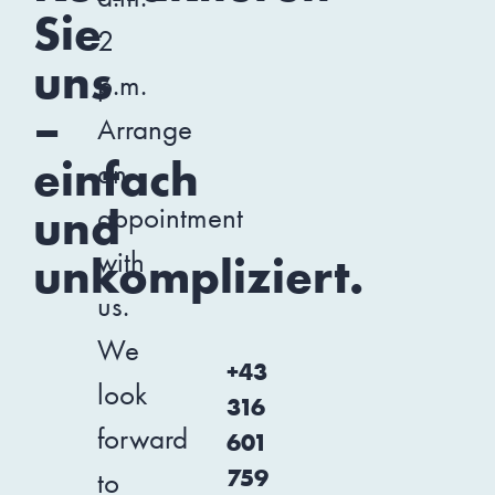
Sie
2
uns
p.m.
–
Arrange
einfach
an
und
appointment
with
unkompliziert.
us.
We
+43
look
316
forward
601
759
to