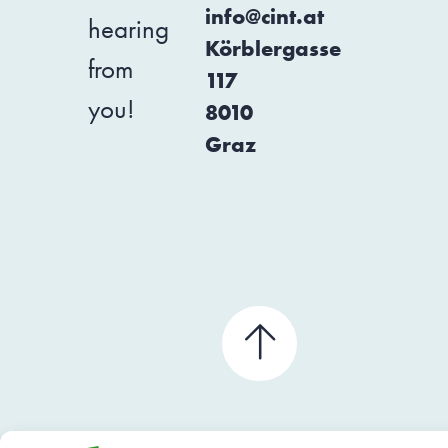
info@cint.at
hearing
Körblergasse
from
117
you!
8010
Graz