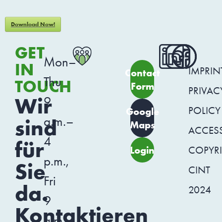
Download Now!
GET
Mon–
IN
IMPRIN
Contact
Thu
TOUCH
Form
PRIVAC
Wir
9
POLICY
Google
a.m.–
sind
Maps
ACCESSI
4
für
Login
COPYR
p.m.,
Sie
CINT
Fri
da.
2024
9
Kontaktieren
a.m.–