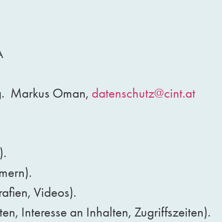
A
Mag. Markus Oman,
datenschutz@cint.at
).
mern).
rafien, Videos).
, Interesse an Inhalten, Zugriffszeiten).